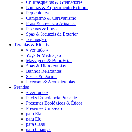
Churrasqueiras & Grelhadores
Lareiras & Aquecimento Exterior
Piqueniques
Campismo & Caravanismo
Praia & Diversão Aquática
Piscinas & Lagos
Spas & Jacuzzis de Exterior
Jardinagem
Terapias & Rituais
» ver tudo «
Yoga & Meditação
Massagens & Bem-Estar
Spas & Hidroterapias
Banhos Relaxantes
Sestas & Dormir
Incensos & Aromaterapias
Prendas
» ver tudo «
Packs Experiência Presente
Presentes Ecológicos & Éticos
Presentes Unissexo
para Ela
para Ele
para Casal
para Crianças