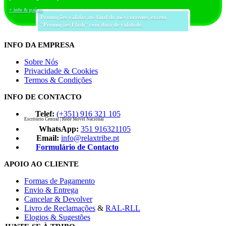
+ info & países
Promoções válidas até final do mês corrente, exceto
"Promoções Flash" com data de validade.
INFO DA EMPRESA
Sobre Nós
Privacidade & Cookies
Termos & Condições
INFO DE CONTACTO
Telef:
(+351) 916 321 105
Escritório Central | Rede Móvel Nacional
WhatsApp:
351 916321105
Email:
info@relaxtribe.pt
Formulário de Contacto
APOIO AO CLIENTE
Formas de Pagamento
Envio & Entrega
Cancelar & Devolver
Livro de Reclamações
&
RAL-RLL
Elogios & Sugestões