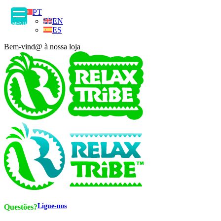
PT
EN
MENU
ES
Bem-vind@ à nossa loja
Ligue-nos
Questões?