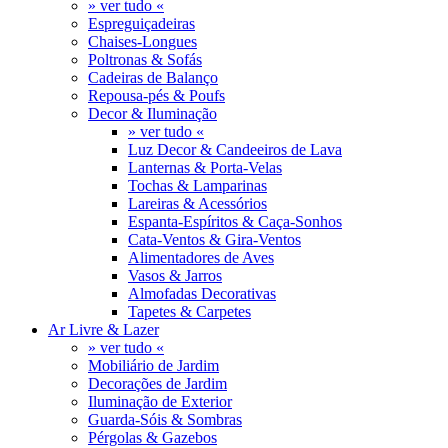
» ver tudo «
Espreguiçadeiras
Chaises-Longues
Poltronas & Sofás
Cadeiras de Balanço
Repousa-pés & Poufs
Decor & Iluminação
» ver tudo «
Luz Decor & Candeeiros de Lava
Lanternas & Porta-Velas
Tochas & Lamparinas
Lareiras & Acessórios
Espanta-Espíritos & Caça-Sonhos
Cata-Ventos & Gira-Ventos
Alimentadores de Aves
Vasos & Jarros
Almofadas Decorativas
Tapetes & Carpetes
Ar Livre & Lazer
» ver tudo «
Mobiliário de Jardim
Decorações de Jardim
Iluminação de Exterior
Guarda-Sóis & Sombras
Pérgolas & Gazebos