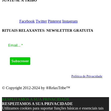
JUNTE-SE À TRIBO
Facebook
Twitter
Pinterest
Instagram
RITUAIS RELAXANTES: NEWSLETTER GRATUITA
O seu email será utilizado apenas para enviar a nossa Newsletter.
Ao clicar em Subscrever, concorda com a nossa
Política de Privacidade
.
© Copyright 2012-2024 by ®RelaxTribe™
RESPEITAMOS A SUA PRIVACIDADE
RESPEITAMOS A SUA PRIVACIDADE
Utilizamos cookies para suportar funções básicas e essenciais tais