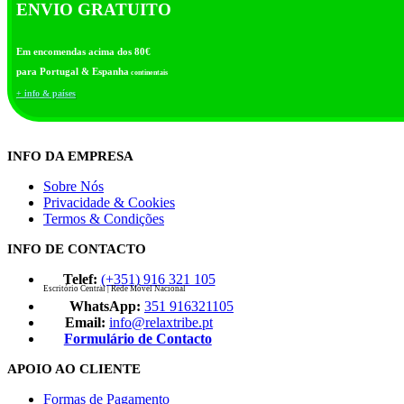
ENVIO GRATUITO
Em encomendas acima dos 80€
para Portugal & Espanha
continentais
+ info & países
INFO DA EMPRESA
Sobre Nós
Privacidade & Cookies
Termos & Condições
INFO DE CONTACTO
Telef:
(+351) 916 321 105
Escritório Central | Rede Móvel Nacional
WhatsApp:
351 916321105
Email:
info@relaxtribe.pt
Formulário de Contacto
APOIO AO CLIENTE
Formas de Pagamento