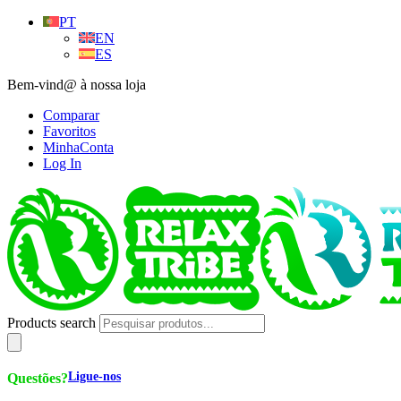
PT
EN
ES
Bem-vind@ à nossa loja
Comparar
Favoritos
MinhaConta
Log In
Products search
Ligue-nos
Questões?