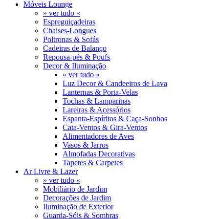
Móveis Lounge
» ver tudo «
Espreguiçadeiras
Chaises-Longues
Poltronas & Sofás
Cadeiras de Balanço
Repousa-pés & Poufs
Decor & Iluminação
» ver tudo «
Luz Decor & Candeeiros de Lava
Lanternas & Porta-Velas
Tochas & Lamparinas
Lareiras & Acessórios
Espanta-Espíritos & Caça-Sonhos
Cata-Ventos & Gira-Ventos
Alimentadores de Aves
Vasos & Jarros
Almofadas Decorativas
Tapetes & Carpetes
Ar Livre & Lazer
» ver tudo «
Mobiliário de Jardim
Decorações de Jardim
Iluminação de Exterior
Guarda-Sóis & Sombras