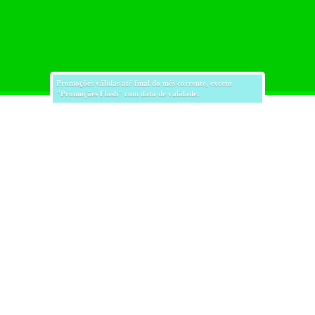
Promoções válidas até final do mês corrente, exceto
"Promoções Flash" com data de validade.