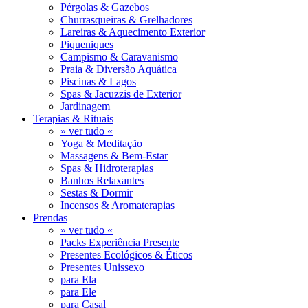
Pérgolas & Gazebos
Churrasqueiras & Grelhadores
Lareiras & Aquecimento Exterior
Piqueniques
Campismo & Caravanismo
Praia & Diversão Aquática
Piscinas & Lagos
Spas & Jacuzzis de Exterior
Jardinagem
Terapias & Rituais
» ver tudo «
Yoga & Meditação
Massagens & Bem-Estar
Spas & Hidroterapias
Banhos Relaxantes
Sestas & Dormir
Incensos & Aromaterapias
Prendas
» ver tudo «
Packs Experiência Presente
Presentes Ecológicos & Éticos
Presentes Unissexo
para Ela
para Ele
para Casal