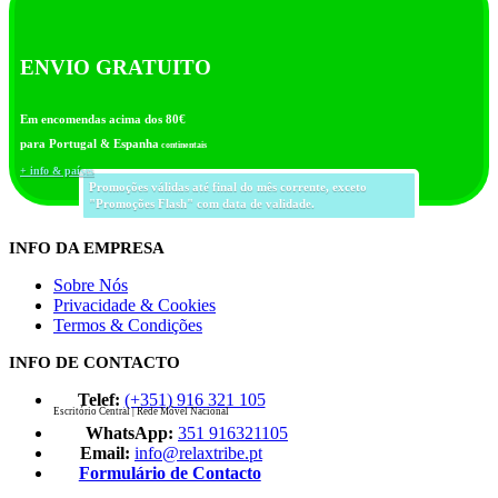
ENVIO GRATUITO
Em encomendas acima dos 80€
para Portugal & Espanha
continentais
+ info & países
Promoções válidas até final do mês corrente, exceto
"Promoções Flash" com data de validade.
INFO DA EMPRESA
Sobre Nós
Privacidade & Cookies
Termos & Condições
INFO DE CONTACTO
Telef:
(+351) 916 321 105
Escritório Central | Rede Móvel Nacional
WhatsApp:
351 916321105
Email:
info@relaxtribe.pt
Formulário de Contacto