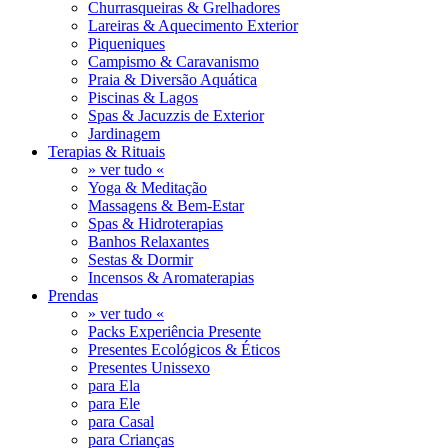
Churrasqueiras & Grelhadores
Lareiras & Aquecimento Exterior
Piqueniques
Campismo & Caravanismo
Praia & Diversão Aquática
Piscinas & Lagos
Spas & Jacuzzis de Exterior
Jardinagem
Terapias & Rituais
» ver tudo «
Yoga & Meditação
Massagens & Bem-Estar
Spas & Hidroterapias
Banhos Relaxantes
Sestas & Dormir
Incensos & Aromaterapias
Prendas
» ver tudo «
Packs Experiência Presente
Presentes Ecológicos & Éticos
Presentes Unissexo
para Ela
para Ele
para Casal
para Crianças