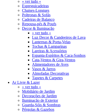
» ver tudo «
Espreguiçadeiras
Chaises-Longues
Poltronas & Sofás
Cadeiras de Balanço
Repousa-pés & Poufs
Decor & Iluminação
» ver tudo «
Luz Decor & Candeeiros de Lava
Lanternas & Porta-Velas
Tochas & Lamparinas
Lareiras & Acessórios
Espanta-Espíritos & Caça-Sonhos
Cata-Ventos & Gira-Ventos
Alimentadores de Aves
Vasos & Jarros
Almofadas Decorativas
Tapetes & Carpetes
Ar Livre & Lazer
» ver tudo «
Mobiliário de Jardim
Decorações de Jardim
Iluminação de Exterior
Guarda-Sóis & Sombras
Pérgolas & Gazebos