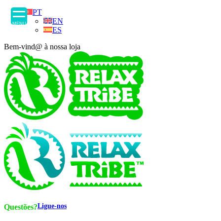
PT
EN
MENU
ES
Bem-vind@ à nossa loja
Ligue-nos
Questões?