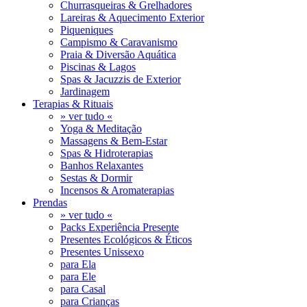
Churrasqueiras & Grelhadores
Lareiras & Aquecimento Exterior
Piqueniques
Campismo & Caravanismo
Praia & Diversão Aquática
Piscinas & Lagos
Spas & Jacuzzis de Exterior
Jardinagem
Terapias & Rituais
» ver tudo «
Yoga & Meditação
Massagens & Bem-Estar
Spas & Hidroterapias
Banhos Relaxantes
Sestas & Dormir
Incensos & Aromaterapias
Prendas
» ver tudo «
Packs Experiência Presente
Presentes Ecológicos & Éticos
Presentes Unissexo
para Ela
para Ele
para Casal
para Crianças