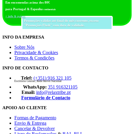
Em encomendas acima dos 80€
para Portugal & Espanha
continentais
+ info & países
Promoções válidas até final do mês corrente, exceto
"Promoções Flash" com data de validade.
INFO DA EMPRESA
Sobre Nós
Privacidade & Cookies
Termos & Condições
INFO DE CONTACTO
Telef:
(+351) 916 321 105
Escritório Central | Rede Móvel Nacional
WhatsApp:
351 916321105
Email:
info@relaxtribe.pt
Formulário de Contacto
APOIO AO CLIENTE
Formas de Pagamento
Envio & Entrega
Cancelar & Devolver
Livro de Reclamações
&
RAL-RLL