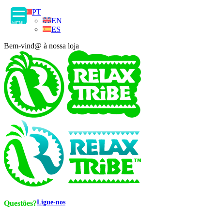
PT
EN
MENU
ES
Bem-vind@ à nossa loja
Ligue-nos
Questões?