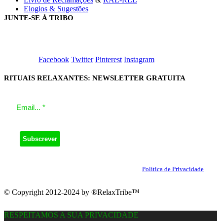
Elogios & Sugestões
JUNTE-SE À TRIBO
Facebook
Twitter
Pinterest
Instagram
RITUAIS RELAXANTES: NEWSLETTER GRATUITA
O seu email será utilizado apenas para enviar a nossa Newsletter.
Ao clicar em Subscrever, concorda com a nossa
Política de Privacidade
.
© Copyright 2012-2024 by ®RelaxTribe™
RESPEITAMOS A SUA PRIVACIDADE