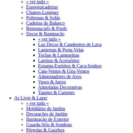
» ver tudo «
Espreguiçadeiras
Chaises-Longues
Poltronas & Sofás
Cadeiras de Balanço
Repousa-pés & Poufs
Decor & Iluminação
» ver tudo «
Luz Decor & Candeeiros de Lava
Lanternas & Porta-Velas
Tochas & Lamparinas
Lareiras & Acessórios
Espanta-Espíritos & Caça-Sonhos
Cata-Ventos & Gira-Ventos
Alimentadores de Aves
Vasos & Jarros
Almofadas Decorativas
Tapetes & Carpetes
Ar Livre & Lazer
» ver tudo «
Mobiliário de Jardim
Decorações de Jardim
Iluminação de Exterior
Guarda-Sóis & Sombras
Pérgolas & Gazebos