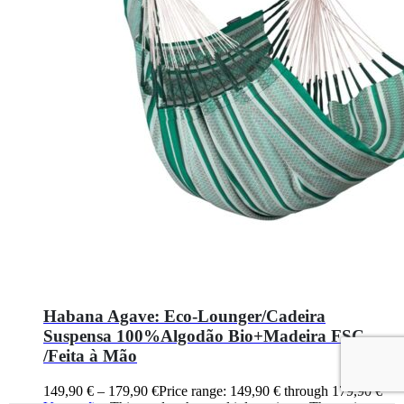
Habana Agave: Eco-Lounger/Cadeira
Suspensa 100%Algodão Bio+Madeira FSC
/Feita à Mão
149,90
€
–
179,90
€
Price range: 149,90 € through 179,90 €