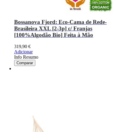
Bossanova Fjord: Eco-Cama de Rede-
Brasileira XXL [2-3p] c/ Franjas
[100%Algodão Bio] Feita à Mão
319,90
€
Adicionar
Info Resumo
Comparar