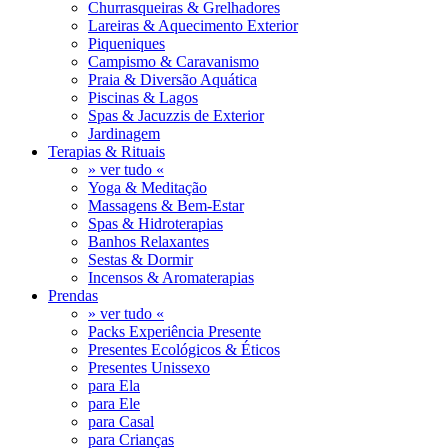
Churrasqueiras & Grelhadores
Lareiras & Aquecimento Exterior
Piqueniques
Campismo & Caravanismo
Praia & Diversão Aquática
Piscinas & Lagos
Spas & Jacuzzis de Exterior
Jardinagem
Terapias & Rituais
» ver tudo «
Yoga & Meditação
Massagens & Bem-Estar
Spas & Hidroterapias
Banhos Relaxantes
Sestas & Dormir
Incensos & Aromaterapias
Prendas
» ver tudo «
Packs Experiência Presente
Presentes Ecológicos & Éticos
Presentes Unissexo
para Ela
para Ele
para Casal
para Crianças