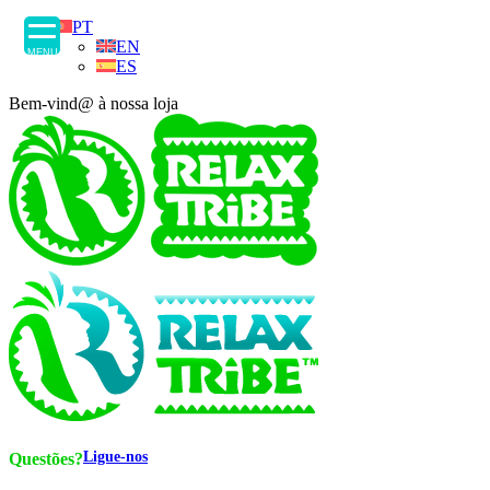
PT
EN
MENU
ES
Bem-vind@ à nossa loja
Ligue-nos
Questões?