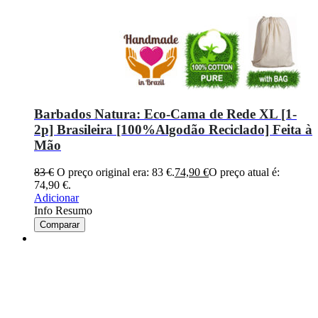
Barbados Natura: Eco-Cama de Rede XL [1-
2p] Brasileira [100%Algodão Reciclado] Feita à
Mão
83
€
O preço original era: 83 €.
74,90
€
O preço atual é:
74,90 €.
Adicionar
Info Resumo
Comparar