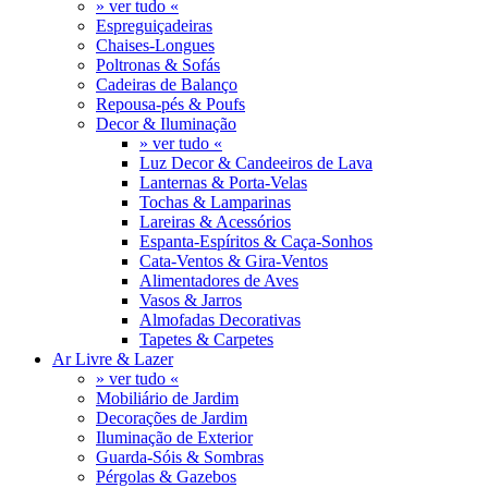
» ver tudo «
Espreguiçadeiras
Chaises-Longues
Poltronas & Sofás
Cadeiras de Balanço
Repousa-pés & Poufs
Decor & Iluminação
» ver tudo «
Luz Decor & Candeeiros de Lava
Lanternas & Porta-Velas
Tochas & Lamparinas
Lareiras & Acessórios
Espanta-Espíritos & Caça-Sonhos
Cata-Ventos & Gira-Ventos
Alimentadores de Aves
Vasos & Jarros
Almofadas Decorativas
Tapetes & Carpetes
Ar Livre & Lazer
» ver tudo «
Mobiliário de Jardim
Decorações de Jardim
Iluminação de Exterior
Guarda-Sóis & Sombras
Pérgolas & Gazebos