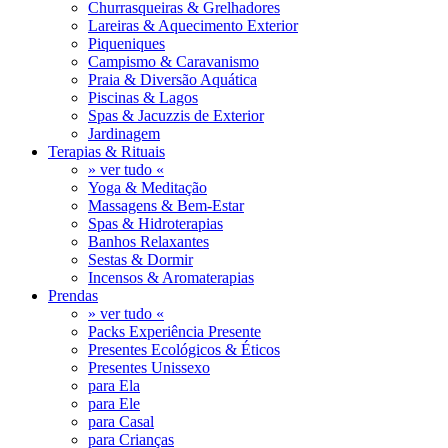
Churrasqueiras & Grelhadores
Lareiras & Aquecimento Exterior
Piqueniques
Campismo & Caravanismo
Praia & Diversão Aquática
Piscinas & Lagos
Spas & Jacuzzis de Exterior
Jardinagem
Terapias & Rituais
» ver tudo «
Yoga & Meditação
Massagens & Bem-Estar
Spas & Hidroterapias
Banhos Relaxantes
Sestas & Dormir
Incensos & Aromaterapias
Prendas
» ver tudo «
Packs Experiência Presente
Presentes Ecológicos & Éticos
Presentes Unissexo
para Ela
para Ele
para Casal
para Crianças