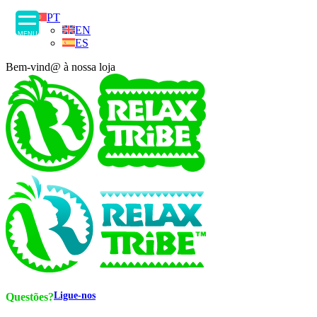
PT
EN
MENU
ES
Bem-vind@ à nossa loja
Ligue-nos
Questões?