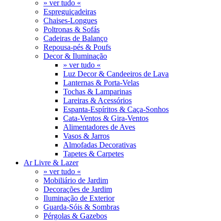
» ver tudo «
Espreguiçadeiras
Chaises-Longues
Poltronas & Sofás
Cadeiras de Balanço
Repousa-pés & Poufs
Decor & Iluminação
» ver tudo «
Luz Decor & Candeeiros de Lava
Lanternas & Porta-Velas
Tochas & Lamparinas
Lareiras & Acessórios
Espanta-Espíritos & Caça-Sonhos
Cata-Ventos & Gira-Ventos
Alimentadores de Aves
Vasos & Jarros
Almofadas Decorativas
Tapetes & Carpetes
Ar Livre & Lazer
» ver tudo «
Mobiliário de Jardim
Decorações de Jardim
Iluminação de Exterior
Guarda-Sóis & Sombras
Pérgolas & Gazebos