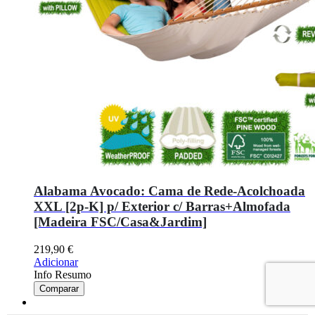
Alabama Avocado: Cama de Rede-Acolchoada
XXL [2p-K] p/ Exterior c/ Barras+Almofada
[Madeira FSC/Casa&Jardim]
219,90
€
Adicionar
Info Resumo
Comparar