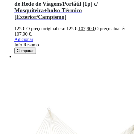
de Rede de Viagem/Portátil [1p] c/
Mosquiteira+bolso Térmico
[Exterior/Campismo]
125
€
O preço original era: 125 €.
107,90
€
O preço atual é:
107,90 €.
Adicionar
Info Resumo
Comparar