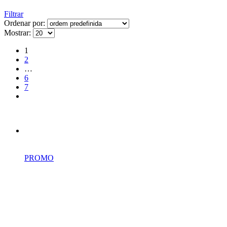
Filtrar
Ordenar por:
Mostrar:
1
2
…
6
7
PROMO