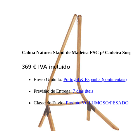
PT
EN
ES
Bem-vind@ à nossa loja
Comparar
Favoritos
MinhaConta
Calma Nature: Stand de Madeira FSC p/ Cadeira Susp
Log In
369
€
IVA incluído
Envio Gratuito:
Portugal & Espanha (continentais)
Previsão de Entrega:
7 dias úteis
Classe de Envio:
Produto VOLUMOSO/PESADO
Products search
Ligue-nos
Questões?