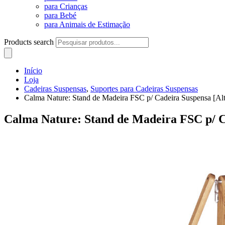
para Crianças
para Bebé
para Animais de Estimação
Products search
Início
Loja
Cadeiras Suspensas
,
Suportes para Cadeiras Suspensas
Calma Nature: Stand de Madeira FSC p/ Cadeira Suspensa [Alt
Calma Nature: Stand de Madeira FSC p/ C