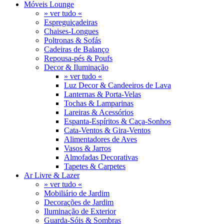
Móveis Lounge
» ver tudo «
Espreguiçadeiras
Chaises-Longues
Poltronas & Sofás
Cadeiras de Balanço
Repousa-pés & Poufs
Decor & Iluminação
» ver tudo «
Luz Decor & Candeeiros de Lava
Lanternas & Porta-Velas
Tochas & Lamparinas
Lareiras & Acessórios
Espanta-Espíritos & Caça-Sonhos
Cata-Ventos & Gira-Ventos
Alimentadores de Aves
Vasos & Jarros
Almofadas Decorativas
Tapetes & Carpetes
Ar Livre & Lazer
» ver tudo «
Mobiliário de Jardim
Decorações de Jardim
Iluminação de Exterior
Guarda-Sóis & Sombras