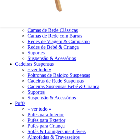
0
0
Camas de Rede
» ver tudo «
Camas de Rede Clássicas
Camas de Rede com Barras
Redes de Viagem & Campismo
Redes de Bebé & Criança
Suportes
Suspensão & Acessórios
Cadeiras Suspensas
» ver tudo «
Poltronas de Baloiço Suspensas
Cadeiras de Rede Suspensas
Cadeiras Suspensas Bebé & Criança
Suportes
Suspensão & Acessórios
Puffs
» ver tudo «
Pufes para Interior
Pufes para Exterior
Pufes para Criança
Sofás & Loungers insufláveis
Almofadas & Travesseiros