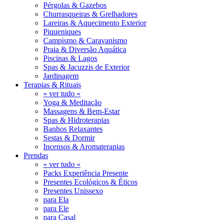
Pérgolas & Gazebos
Churrasqueiras & Grelhadores
Lareiras & Aquecimento Exterior
Piqueniques
Campismo & Caravanismo
Praia & Diversão Aquática
Piscinas & Lagos
Spas & Jacuzzis de Exterior
Jardinagem
Terapias & Rituais
» ver tudo «
Yoga & Meditação
Massagens & Bem-Estar
Spas & Hidroterapias
Banhos Relaxantes
Sestas & Dormir
Incensos & Aromaterapias
Prendas
» ver tudo «
Packs Experiência Presente
Presentes Ecológicos & Éticos
Presentes Unissexo
para Ela
para Ele
para Casal