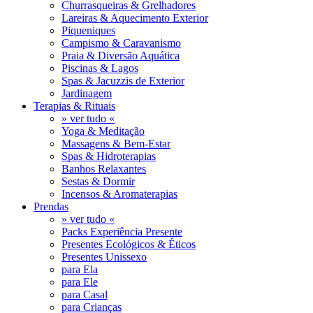
Churrasqueiras & Grelhadores
Lareiras & Aquecimento Exterior
Piqueniques
Campismo & Caravanismo
Praia & Diversão Aquática
Piscinas & Lagos
Spas & Jacuzzis de Exterior
Jardinagem
Terapias & Rituais
» ver tudo «
Yoga & Meditação
Massagens & Bem-Estar
Spas & Hidroterapias
Banhos Relaxantes
Sestas & Dormir
Incensos & Aromaterapias
Prendas
» ver tudo «
Packs Experiência Presente
Presentes Ecológicos & Éticos
Presentes Unissexo
para Ela
para Ele
para Casal
para Crianças