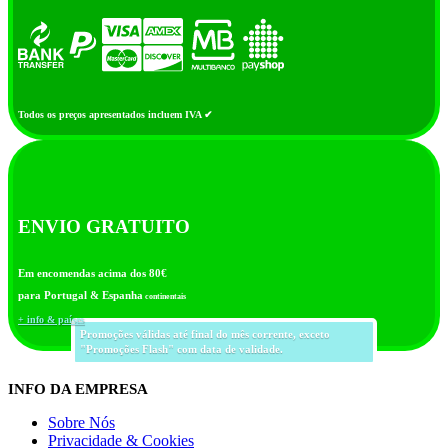
Todos os preços apresentados incluem IVA ✔
ENVIO GRATUITO
Em encomendas acima dos 80€
para Portugal & Espanha
continentais
+ info & países
Promoções válidas até final do mês corrente, exceto
"Promoções Flash" com data de validade.
INFO DA EMPRESA
Sobre Nós
Privacidade & Cookies