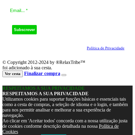
O seu email será utilizado apenas para enviar a nossa Newsletter.
Ao clicar em Subscrever, concorda com a nossa
Política de Privacidade
.
© Copyright 2012-2024 by ®RelaxTribe™
foi adicionado à sua cesta.
Finalizar compra
Ver cesta
RESPEITAMOS A SUA PRIVACIDADE
RESPEITAMOS A SUA PRIVACIDADE
Utilizamos cookies para suportar funções básicas e essenciais tais
como a cesta de compras, a seleção de idioma e o login, e também
para nos permitir analisar e melhorar a sua experiência de
navegação.
Ao clicar em 'Aceitar todos' concorda com a nossa utilização justa
de cookies conforme descrição detalhada na nossa
Política de
Cookies