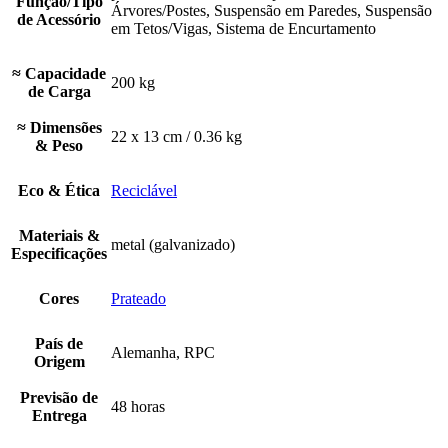
Função/Tipo
Árvores/Postes, Suspensão em Paredes, Suspensão
de Acessório
em Tetos/Vigas, Sistema de Encurtamento
≈ Capacidade
200 kg
de Carga
≈ Dimensões
22 x 13 cm / 0.36 kg
& Peso
Eco & Ética
Reciclável
Materiais &
metal (galvanizado)
Especificações
Cores
Prateado
País de
Alemanha, RPC
Origem
Previsão de
48 horas
Entrega