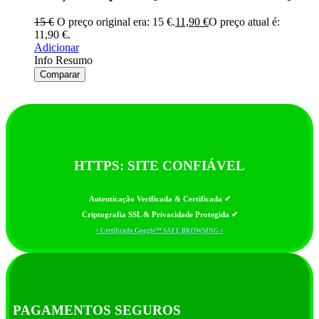
15
€
O preço original era: 15 €.
11,90
€
O preço atual é:
11,90 €.
Adicionar
Info Resumo
Comparar
HTTPS: SITE CONFIÁVEL
Autenticação Verificada & Certificada ✔
Criptografia SSL & Privacidade Protegida ✔
> Certificado Google™ SAFE BROWSING <
PAGAMENTOS SEGUROS