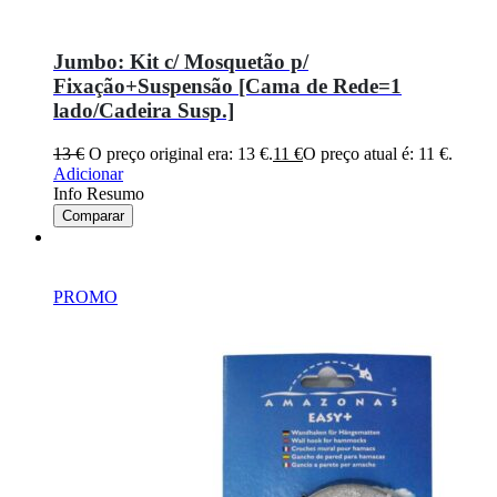
Jumbo: Kit c/ Mosquetão p/
Fixação+Suspensão [Cama de Rede=1
lado/Cadeira Susp.]
13
€
O preço original era: 13 €.
11
€
O preço atual é: 11 €.
Adicionar
Info Resumo
Comparar
PROMO