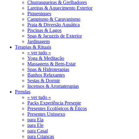
Churrasqueiras & Grelhadores
Lareiras & Aquecimento Exterior
Piqueniques
Campismo & Caravanismo
Praia & Diversão Aquática
Piscinas & Lagos
Spas & Jacuzzis de Exterior
Jardinagem
Terapias & Rituais
» ver tudo «
Yoga & Meditação
Massagens & Bem-Estar
Spas & Hidroterapias
Banhos Relaxantes
Sestas & Dormir
Incensos & Aromaterapias
Prendas
» ver tudo «
Packs Experiência Presente
Presentes Ecológicos & Éticos
Presentes Unissexo
para Ela
para Ele
para Casal
para Crianças