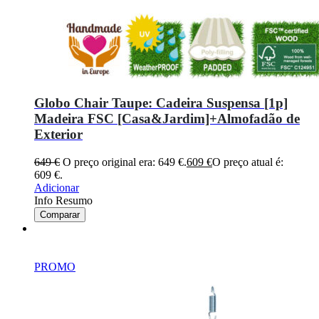
Globo Chair Taupe: Cadeira Suspensa [1p]
Madeira FSC [Casa&Jardim]+Almofadão de
Exterior
649
€
O preço original era: 649 €.
609
€
O preço atual é:
609 €.
Adicionar
Info Resumo
Comparar
PROMO