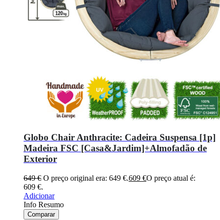
Globo Chair Anthracite: Cadeira Suspensa [1p]
Madeira FSC [Casa&Jardim]+Almofadão de
Exterior
649
€
O preço original era: 649 €.
609
€
O preço atual é:
609 €.
Adicionar
Info Resumo
Comparar