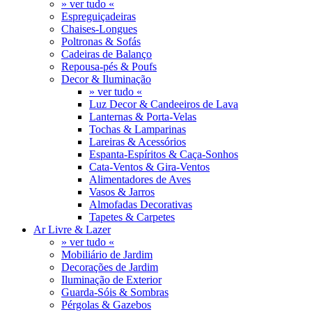
» ver tudo «
Espreguiçadeiras
Chaises-Longues
Poltronas & Sofás
Cadeiras de Balanço
Repousa-pés & Poufs
Decor & Iluminação
» ver tudo «
Luz Decor & Candeeiros de Lava
Lanternas & Porta-Velas
Tochas & Lamparinas
Lareiras & Acessórios
Espanta-Espíritos & Caça-Sonhos
Cata-Ventos & Gira-Ventos
Alimentadores de Aves
Vasos & Jarros
Almofadas Decorativas
Tapetes & Carpetes
Ar Livre & Lazer
» ver tudo «
Mobiliário de Jardim
Decorações de Jardim
Iluminação de Exterior
Guarda-Sóis & Sombras
Pérgolas & Gazebos