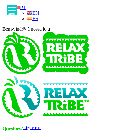
PT
EN
MENU
ES
Bem-vind@ à nossa loja
Ligue-nos
Questões?