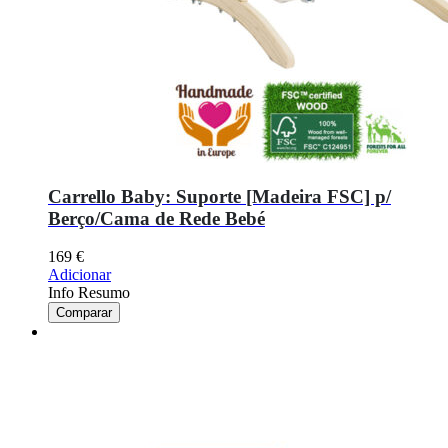
Carrello Baby: Suporte [Madeira FSC] p/
Berço/Cama de Rede Bebé
169
€
Adicionar
Info Resumo
Comparar