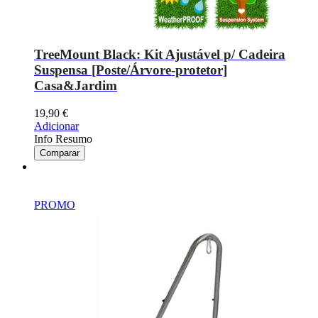
TreeMount Black: Kit Ajustável p/ Cadeira
Suspensa [Poste/Árvore-protetor]
Casa&Jardim
19,90
€
Adicionar
Info Resumo
Comparar
PROMO