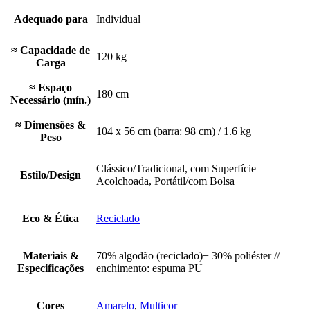
Adequado para
Individual
≈ Capacidade de
120 kg
Carga
≈ Espaço
180 cm
Necessário (mín.)
≈ Dimensões &
104 x 56 cm (barra: 98 cm) / 1.6 kg
Peso
Clássico/Tradicional, com Superfície
Estilo/Design
Acolchoada, Portátil/com Bolsa
Eco & Ética
Reciclado
Materiais &
70% algodão (reciclado)+ 30% poliéster //
Especificações
enchimento: espuma PU
Cores
Amarelo
,
Multicor