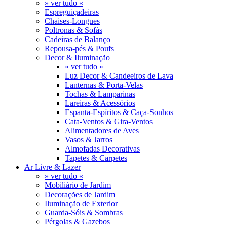
» ver tudo «
Espreguiçadeiras
Chaises-Longues
Poltronas & Sofás
Cadeiras de Balanço
Repousa-pés & Poufs
Decor & Iluminação
» ver tudo «
Luz Decor & Candeeiros de Lava
Lanternas & Porta-Velas
Tochas & Lamparinas
Lareiras & Acessórios
Espanta-Espíritos & Caça-Sonhos
Cata-Ventos & Gira-Ventos
Alimentadores de Aves
Vasos & Jarros
Almofadas Decorativas
Tapetes & Carpetes
Ar Livre & Lazer
» ver tudo «
Mobiliário de Jardim
Decorações de Jardim
Iluminação de Exterior
Guarda-Sóis & Sombras
Pérgolas & Gazebos