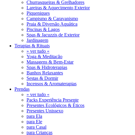
Churrasqueiras & Grelhadores
Lareiras & Aquecimento Exterior
Piqueniques
Campismo & Caravanismo
Praia & Diversão Aquática
Piscinas & Lagos
Spas & Jacuzzis de Exterior
Jardinagem
Terapias & Rituais
» ver tudo «
Yoga & Meditação
Massagens & Bem-Estar
Spas & Hidroterapias
Banhos Relaxantes
Sestas & Dormir
Incensos & Aromaterapias
Prendas
» ver tudo «
Packs Experiência Presente
Presentes Ecológicos & Éticos
Presentes Unissexo
para Ela
para Ele
para Casal
para Crianças