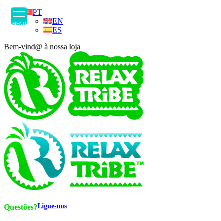
PT
EN
MENU
ES
Bem-vind@ à nossa loja
Ligue-nos
Questões?