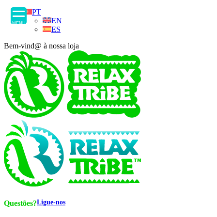
PT
EN
MENU
ES
Bem-vind@ à nossa loja
Ligue-nos
Questões?