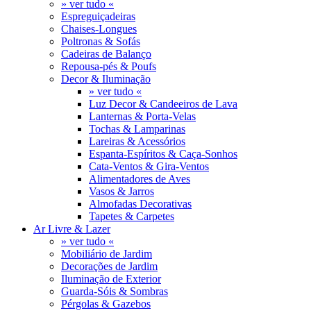
» ver tudo «
Espreguiçadeiras
Chaises-Longues
Poltronas & Sofás
Cadeiras de Balanço
Repousa-pés & Poufs
Decor & Iluminação
» ver tudo «
Luz Decor & Candeeiros de Lava
Lanternas & Porta-Velas
Tochas & Lamparinas
Lareiras & Acessórios
Espanta-Espíritos & Caça-Sonhos
Cata-Ventos & Gira-Ventos
Alimentadores de Aves
Vasos & Jarros
Almofadas Decorativas
Tapetes & Carpetes
Ar Livre & Lazer
» ver tudo «
Mobiliário de Jardim
Decorações de Jardim
Iluminação de Exterior
Guarda-Sóis & Sombras
Pérgolas & Gazebos