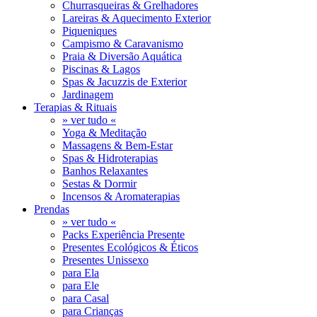
Churrasqueiras & Grelhadores
Lareiras & Aquecimento Exterior
Piqueniques
Campismo & Caravanismo
Praia & Diversão Aquática
Piscinas & Lagos
Spas & Jacuzzis de Exterior
Jardinagem
Terapias & Rituais
» ver tudo «
Yoga & Meditação
Massagens & Bem-Estar
Spas & Hidroterapias
Banhos Relaxantes
Sestas & Dormir
Incensos & Aromaterapias
Prendas
» ver tudo «
Packs Experiência Presente
Presentes Ecológicos & Éticos
Presentes Unissexo
para Ela
para Ele
para Casal
para Crianças