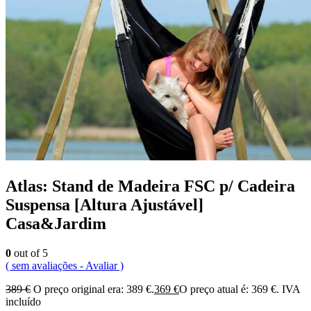
Atlas: Stand de Madeira FSC p/ Cadeira
Suspensa [Altura Ajustável]
Casa&Jardim
0
out of 5
( sem avaliações - Avaliar )
389
€
O preço original era: 389 €.
369
€
O preço atual é: 369 €.
IVA
incluído