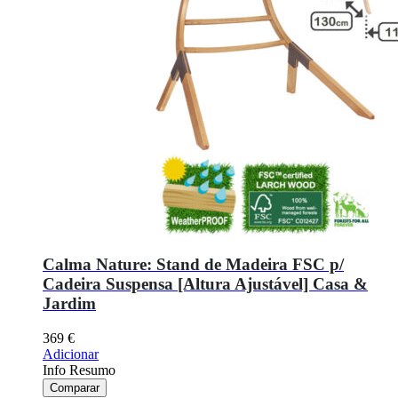
Calma Nature: Stand de Madeira FSC p/
Cadeira Suspensa [Altura Ajustável] Casa &
Jardim
369
€
Adicionar
Info Resumo
Comparar