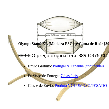
PT
EN
ES
Bem-vind@ à nossa loja
Comparar
Favoritos
MinhaConta
Olymp: Stand XL [Madeira FSC] p/ Cama de Rede [3
Log In
389
€
O preço original era: 389 €.
375
€
O 
Envio Gratuito:
Portugal & Espanha (continentais)
Previsão de Entrega:
7 dias úteis
Classe de Envio:
Produto VOLUMOSO/PESADO
Products search
Ligue-nos
Questões?