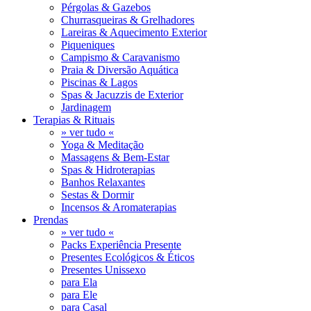
Pérgolas & Gazebos
Churrasqueiras & Grelhadores
Lareiras & Aquecimento Exterior
Piqueniques
Campismo & Caravanismo
Praia & Diversão Aquática
Piscinas & Lagos
Spas & Jacuzzis de Exterior
Jardinagem
Terapias & Rituais
» ver tudo «
Yoga & Meditação
Massagens & Bem-Estar
Spas & Hidroterapias
Banhos Relaxantes
Sestas & Dormir
Incensos & Aromaterapias
Prendas
» ver tudo «
Packs Experiência Presente
Presentes Ecológicos & Éticos
Presentes Unissexo
para Ela
para Ele
para Casal