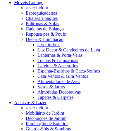
Móveis Lounge
» ver tudo «
Espreguiçadeiras
Chaises-Longues
Poltronas & Sofás
Cadeiras de Balanço
Repousa-pés & Poufs
Decor & Iluminação
» ver tudo «
Luz Decor & Candeeiros de Lava
Lanternas & Porta-Velas
Tochas & Lamparinas
Lareiras & Acessórios
Espanta-Espíritos & Caça-Sonhos
Cata-Ventos & Gira-Ventos
Alimentadores de Aves
Vasos & Jarros
Almofadas Decorativas
Tapetes & Carpetes
Ar Livre & Lazer
» ver tudo «
Mobiliário de Jardim
Decorações de Jardim
Iluminação de Exterior
Guarda-Sóis & Sombras