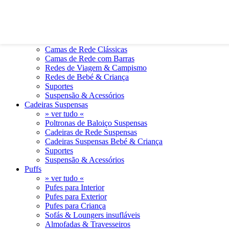
0
0
Camas de Rede
» ver tudo «
Camas de Rede Clássicas
Camas de Rede com Barras
Redes de Viagem & Campismo
Redes de Bebé & Criança
Suportes
Suspensão & Acessórios
Cadeiras Suspensas
» ver tudo «
Poltronas de Baloiço Suspensas
Cadeiras de Rede Suspensas
Cadeiras Suspensas Bebé & Criança
Suportes
Suspensão & Acessórios
Puffs
» ver tudo «
Pufes para Interior
Pufes para Exterior
Pufes para Criança
Sofás & Loungers insufláveis
Almofadas & Travesseiros