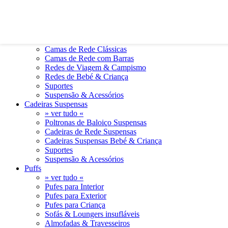
0
0
Camas de Rede
» ver tudo «
Camas de Rede Clássicas
Camas de Rede com Barras
Redes de Viagem & Campismo
Redes de Bebé & Criança
Suportes
Suspensão & Acessórios
Cadeiras Suspensas
» ver tudo «
Poltronas de Baloiço Suspensas
Cadeiras de Rede Suspensas
Cadeiras Suspensas Bebé & Criança
Suportes
Suspensão & Acessórios
Puffs
» ver tudo «
Pufes para Interior
Pufes para Exterior
Pufes para Criança
Sofás & Loungers insufláveis
Almofadas & Travesseiros