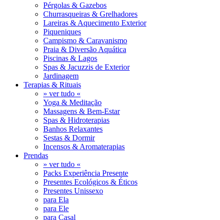
Pérgolas & Gazebos
Churrasqueiras & Grelhadores
Lareiras & Aquecimento Exterior
Piqueniques
Campismo & Caravanismo
Praia & Diversão Aquática
Piscinas & Lagos
Spas & Jacuzzis de Exterior
Jardinagem
Terapias & Rituais
» ver tudo «
Yoga & Meditação
Massagens & Bem-Estar
Spas & Hidroterapias
Banhos Relaxantes
Sestas & Dormir
Incensos & Aromaterapias
Prendas
» ver tudo «
Packs Experiência Presente
Presentes Ecológicos & Éticos
Presentes Unissexo
para Ela
para Ele
para Casal