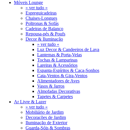
Móveis Lounge
» ver tudo «
Espreguiçadeiras
Chaises-Longues
Poltronas & Sofás
Cadeiras de Balanço
Repousa-pés & Poufs
Decor & Iluminação
» ver tudo «
Luz Decor & Candeeiros de Lava
Lanternas & Porta-Velas
Tochas & Lamparinas
Lareiras & Acessórios
Espanta-Espíritos & Caça-Sonhos
Cata-Ventos & Gira-Ventos
Alimentadores de Aves
Vasos & Jarros
Almofadas Decorativas
Tapetes & Carpetes
Ar Livre & Lazer
» ver tudo «
Mobiliário de Jardim
Decorações de Jardim
Iluminação de Exterior
Guarda-Sóis & Sombras