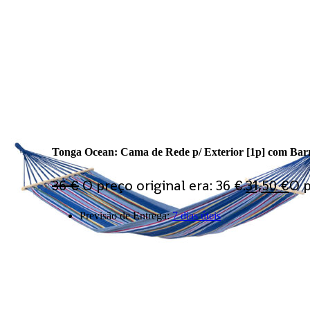
PT
EN
ES
Bem-vind@ à nossa loja
Comparar
Favoritos
MinhaConta
Log In
Tonga Ocean: Cama de Rede p/ Exterior [1p] com Ba
36
€
O preço original era: 36 €.
31,50
€
O p
Previsão de Entrega:
7 dias úteis
Products search
Ligue-nos
Questões?