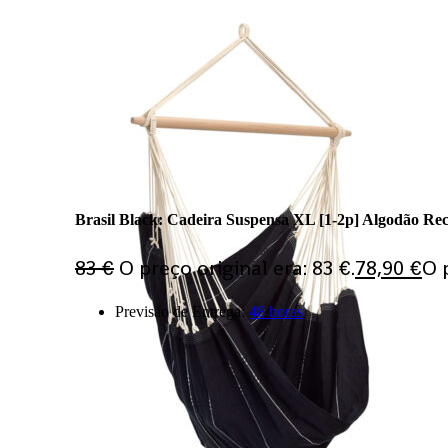
PT
EN
ES
Bem-vind@ à nossa loja
Comparar
Favoritos
MinhaConta
Log In
Brasil Black: Cadeira Suspensa XL [1-2p] Algodão Re
83
€
O preço original era: 83 €.
78,90
€
O 
Previsão de Entrega:
48 horas
Products search
Ligue-nos
Questões?