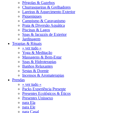
Pérgolas & Gazebos
Churrasqueiras & Grelhadores
Lareiras & Aquecimento Exterior
Piqueniques
Campismo & Caravanismo
Praia & Diversão Aquática
Piscinas & Lagos
Spas & Jacuzzis de Exterior
Jardinagem
Terapias & Rituais
» ver tudo «
Yoga & Meditação
Massagens & Bem-Estar
Spas & Hidroterapias
Banhos Relaxantes
Sestas & Dormir
Incensos & Aromaterapias
Prendas
» ver tudo «
Packs Experiência Presente
Presentes Ecológicos & Éticos
Presentes Unissexo
para Ela
para Ele
para Casal