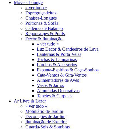
Móveis Lounge
» ver tudo «
Espreguiçadeiras
Chaises-Longues
Poltronas & Sofás
Cadeiras de Balanço
Repousa-pés & Poufs
Decor & Iluminação
» ver tudo «
Luz Decor & Candeeiros de Lava
Lanternas & Porta-Velas
Tochas & Lamparinas
Lareiras & Acessórios
Espanta-Espíritos & Caça-Sonhos
Cata-Ventos & Gira-Ventos
Alimentadores de Aves
Vasos & Jarros
Almofadas Decorativas
Tapetes & Carpetes
Ar Livre & Lazer
» ver tudo «
Mobiliário de Jardim
Decorações de Jardim
Iluminação de Exterior
Guarda-Sóis & Sombras