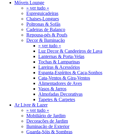
Móveis Lounge
» ver tudo «
Espreguiçadeiras
Chaises-Longues
Poltronas & Sofás
Cadeiras de Balanço
Repousa-pés & Poufs
Decor & Iluminação
» ver tudo «
Luz Decor & Candeeiros de Lava
Lanternas & Porta-Velas
Tochas & Lamparinas
Lareiras & Acessórios
Espanta-Espíritos & Caça-Sonhos
Cata-Ventos & Gira-Ventos
Alimentadores de Aves
Vasos & Jarros
Almofadas Decorativas
Tapetes & Carpetes
Ar Livre & Lazer
» ver tudo «
Mobiliário de Jardim
Decorações de Jardim
Iluminação de Exterior
Guarda-Sóis & Sombras