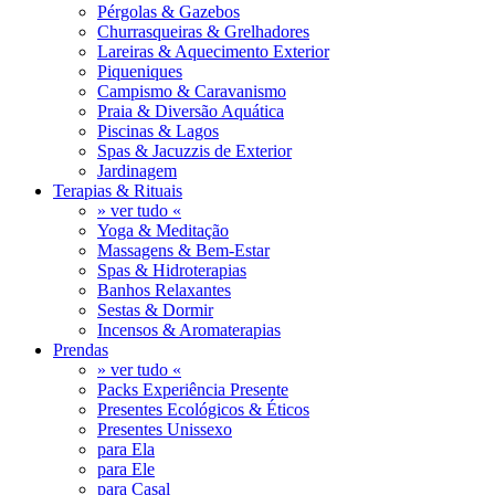
Pérgolas & Gazebos
Churrasqueiras & Grelhadores
Lareiras & Aquecimento Exterior
Piqueniques
Campismo & Caravanismo
Praia & Diversão Aquática
Piscinas & Lagos
Spas & Jacuzzis de Exterior
Jardinagem
Terapias & Rituais
» ver tudo «
Yoga & Meditação
Massagens & Bem-Estar
Spas & Hidroterapias
Banhos Relaxantes
Sestas & Dormir
Incensos & Aromaterapias
Prendas
» ver tudo «
Packs Experiência Presente
Presentes Ecológicos & Éticos
Presentes Unissexo
para Ela
para Ele
para Casal