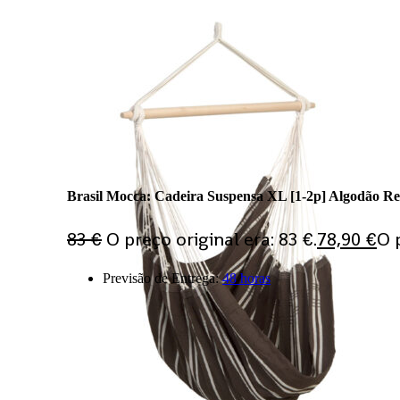
PT
EN
ES
Bem-vind@ à nossa loja
Comparar
Favoritos
MinhaConta
Log In
Brasil Mocca: Cadeira Suspensa XL [1-2p] Algodão R
83
€
O preço original era: 83 €.
78,90
€
O 
Previsão de Entrega:
48 horas
Products search
Ligue-nos
Questões?