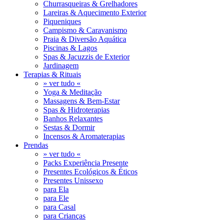
Churrasqueiras & Grelhadores
Lareiras & Aquecimento Exterior
Piqueniques
Campismo & Caravanismo
Praia & Diversão Aquática
Piscinas & Lagos
Spas & Jacuzzis de Exterior
Jardinagem
Terapias & Rituais
» ver tudo «
Yoga & Meditação
Massagens & Bem-Estar
Spas & Hidroterapias
Banhos Relaxantes
Sestas & Dormir
Incensos & Aromaterapias
Prendas
» ver tudo «
Packs Experiência Presente
Presentes Ecológicos & Éticos
Presentes Unissexo
para Ela
para Ele
para Casal
para Crianças