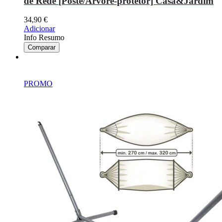
de Rede [Poste/Árvore-protetor] Casa&Jardim
34,90
€
Adicionar
Info Resumo
Comparar
PROMO