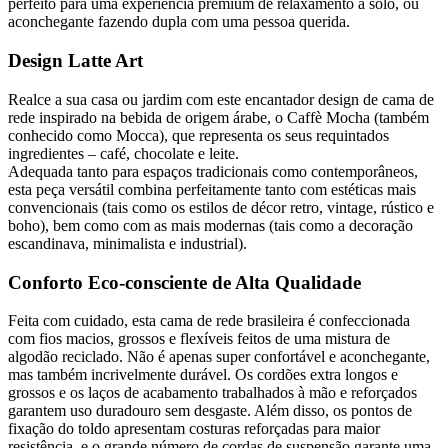
perfeito para uma experiência premium de relaxamento a solo, ou
aconchegante fazendo dupla com uma pessoa querida.
Design Latte Art
Realce a sua casa ou jardim com este encantador design de cama de
rede inspirado na bebida de origem árabe, o Caffè Mocha (também
conhecido como Mocca), que representa os seus requintados
ingredientes – café, chocolate e leite.
Adequada tanto para espaços tradicionais como contemporâneos,
esta peça versátil combina perfeitamente tanto com estéticas mais
convencionais (tais como os estilos de décor retro, vintage, rústico e
boho), bem como com as mais modernas (tais como a decoração
escandinava, minimalista e industrial).
Conforto Eco-consciente de Alta Qualidade
Feita com cuidado, esta cama de rede brasileira é confeccionada
com fios macios, grossos e flexíveis feitos de uma mistura de
algodão reciclado. Não é apenas super confortável e aconchegante,
mas também incrivelmente durável. Os cordões extra longos e
grossos e os laços de acabamento trabalhados à mão e reforçados
garantem uso duradouro sem desgaste. Além disso, os pontos de
fixação do toldo apresentam costuras reforçadas para maior
resistência, e o grande número de cordas de suspensão garante uma