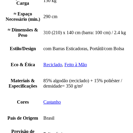
150 kg
Carga
≈ Espaço
290 cm
Necessário (mín.)
≈ Dimensões &
310 (210) x 140 cm (barra: 100 cm) / 2.4 kg
Peso
Estilo/Design
com Barras Esticadoras, Portátil/com Bolsa
Eco & Ética
Reciclado
,
Feito à Mão
Materiais &
85% algodão (reciclado) + 15% poliéster /
Especificações
densidade= 350 g/m²
Cores
Castanho
País de Origem
Brasil
Previsão de