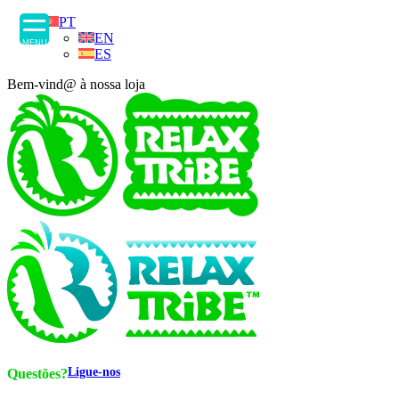
PT
EN
MENU
ES
Bem-vind@ à nossa loja
Ligue-nos
Questões?