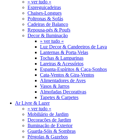
» ver tudo «
Espreguiçadeiras
Chaises-Longues
Poltronas & Sofás
Cadeiras de Balanço
Repousa-pés & Poufs
Decor & Iluminação
» ver tudo «
Luz Decor & Candeeiros de Lava
Lanternas & Porta-Velas
Tochas & Lamparinas
Lareiras & Acessórios
Espanta-Espíritos & Caça-Sonhos
Cata-Ventos & Gira-Ventos
Alimentadores de Aves
Vasos & Jarros
Almofadas Decorativas
Tapetes & Carpetes
Ar Livre & Lazer
» ver tudo «
Mobiliário de Jardim
Decorações de Jardim
Iluminação de Exterior
Guarda-Sóis & Sombras
Pérgolas & Gazebos